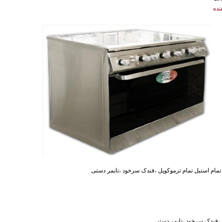
نده
 ،فندک سرخود ،تایمر دستی