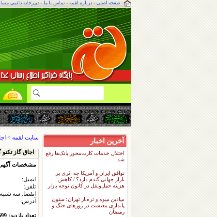
صفحه اصلی
-
درباره لقمه
-
تماس با ما
-
دبیرخانه دائمی مسا
م
ل
سایت لقمه
>
اجا
آخرین اخبار
اجاق گاز تکنو 
اختلال خدمات کارت‌محور بانک‌ها رفع
شد
مشخصات آگهی
توافق ایران و آمریکا چه اثری بر
ایمیل:
بازار جهانی گندم دارد؟ / کاهش
هزینه حمل‌ونقل در کانون توجه بازار
تلفن:
انقضا:
۱۳۹۱ سه شنبه ۱ فروردي
میادین میوه و تره‌بار تهران؛ ستون
آدرس:
پایداری معیشت در روزهای جنگ و
رمضان
تعداد بازدید: 29699