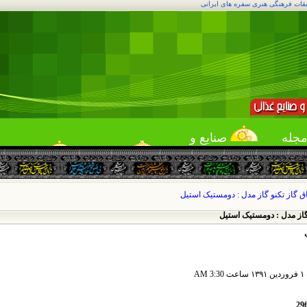
بقات فرهنگی هنری سفره های ایرانی
جله
صنایع و
قمه
خدمات
لقمه یاب
میهمانی
ق گاز تکنو گاز مدل : دومستیک استیل
گاز مدل : دومستیک استیل
ن
ساعت 3:30 AM