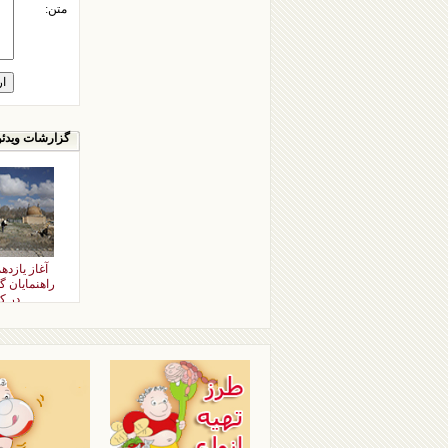
متن:
گزارشات ویدئو
آغاز یازد
راهنمایان 
در ک