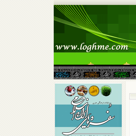
سرگرمی
گالری