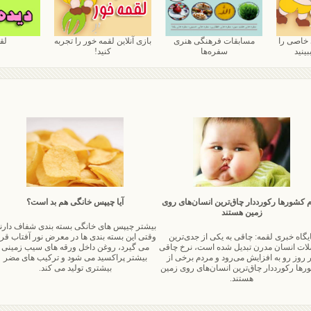
 خاصی را
مسابقات فرهنگی هنری
بازی آنلاین لقمه خور را تجربه
لق
بینید
سفره‌ها
کنید!
م کشورها رکورددار چاق‌ترین انسان‌های روی
آیا چیپس خانگی هم بد است؟
زمین هستند
بیشتر چیپس ‏های خانگی بسته ‏بندی شفاف دارند
ایگاه خبری لقمه: چاقی به یکی از جدی‌ترین
وقتی این بسته ‏بندی ‏ها در معرض نور آفتاب قرا
ات انسان مدرن تبدیل شده است، نرخ چاقی
می‏ گیرد، روغن داخل ورقه ‏های سیب‏ زمینی
 روز رو به افزایش می‌رود و مردم برخی از
بیشتر پراکسید می ‏شود و ترکیب‌ های مضر
ها رکورددار چاق‌ترین انسان‌های روی زمین
بیشتری تولید می‏ کند.
هستند.