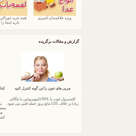
ویژه علاقمندان آشپزی
قصد خرید خوراکی
دارید اینجا را ب
گزارش و مقالات برگزیده
چربی های خون را این گونه کنترل کنید
کدا
کلسترول خوب یا HDL (لیپوپروتئین با چگالی
زیاد) بر خلاف LDL مانع بروز حمله قلبی می شود.
پ
معضل
هر
کشور