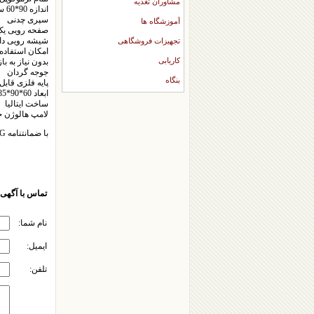
مشاوران تغذیه
اندازه 90*60 سانتی متر
سپری چدنی
آموزشگاه ها
صفحه رویی یک
شیشه رویی دا
تجهیزات فروشگاهی
امکان استفاده
کاریابی
بدون نیاز به ب
جوجه گردان
بنگاه
پایه فلزی قابل
ابعاد 60*90*85 سانتی متر
ساخت ایتالیا
لامپ هالوژن ج
با ضمانتنامه T.C.G (نمایندگی انحصاری محصولات تکنوگاز)
تماس با آگهی 
نام شما:
ایمیل:
تلفن: