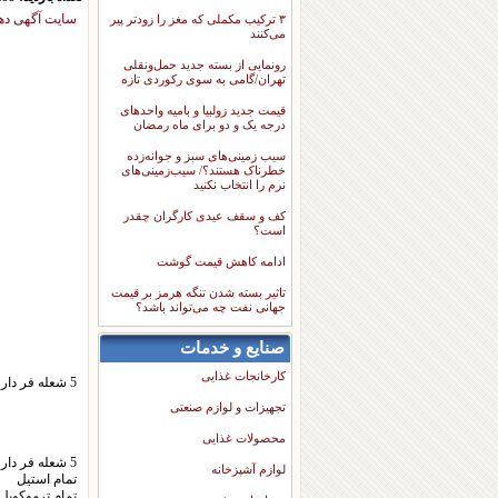
سایت آگهی ده
۳ ترکیب مکملی که مغز را زودتر پیر
می‌کنند
رونمایی از بسته جدید حمل‌ونقلی
تهران/گامی به سوی رکوردی تازه
قیمت جدید زولبیا و بامیه واحدهای
درجه یک و دو برای ماه رمضان
سیب زمینی‌های سبز و جوانه‌زده
خطرناک هستند؟/ سیب‌زمینی‌های
نرم را انتخاب نکنید
کف و سقف عیدی کارگران چقدر
است؟
ادامه کاهش قیمت گوشت
تاثیر بسته شدن تنگه هرمز بر قیمت
جهانی نفت چه می‌تواند باشد؟
صنایع و خدمات
کارخانجات غذایی
5 شعله فر دار تمام استیل تمام ترموکوپل ،فندک سرخود ،تایمر دستی
تجهیزات و لوازم صنعتی
محصولات غذایی
5 شعله فر دار
لوازم آشپزخانه
تمام استیل
تمام ترموکوپل