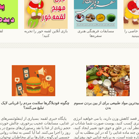
 خاصی را
مسابقات فرهنگی هنری
بازی آنلاین لقمه خور را تجربه
لق
بینید
سفره‌ها
کنید!
یدترین مواد طبیعی برای از بین بردن سموم
چگونه فودبلاگرها سلامت مردم را قربانی لایک 
بدن
تبلیغ می‌کنند؟
 قصد کاهش وزن دارید، یا می خواهید انرژی
پایگاه خبری لقمه: بسیاری از اینفلوئنسرهای
ری کسب کنید، پوست صورت شما شاداب تر
غذایی، مسابقات عجیب پرخوری، چالش خورد
نظر آید، در خلق و خوی خود تغییر ایجاد کنید،
حجم زیادی از غذا یا نقد رستوران‌های متنوع در 
ن چند ماده غذایی را که در این مطلب به آن
روز را اجرا می‌کنند. اما آیا کسی به تبعات روانی
ره شده است، به برنامه غذایی خود بیفزایید.
جسمی این‌گونه رفتارها برای مخاطبان نوجوان 