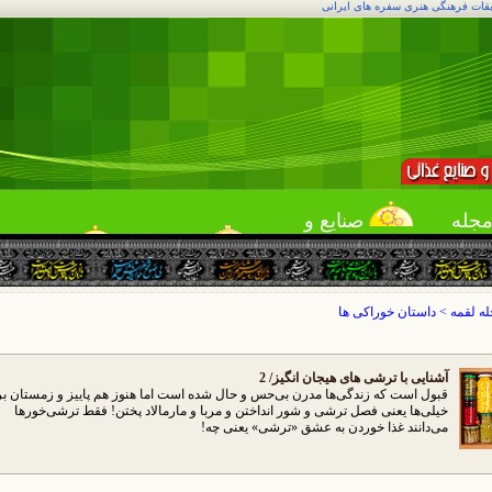
بقات فرهنگی هنری سفره های ایرانی
جله
صنایع و
قمه
خدمات
لقمه یاب
میهمانی
ه لقمه
>
داستان خوراکی ها
آشنایی با ترشی های هیجان انگیز/ 2
قبول است كه زندگی‌ها مدرن بی‌حس و حال شده است اما هنوز هم پاییز و زمستان بر
خیلی‌ها یعنی فصل ترشی و شور انداختن و مربا و مارمالاد پختن! فقط ترشی‌خورها
می‌دانند غذا خوردن به عشق «ترشی» یعنی چه!