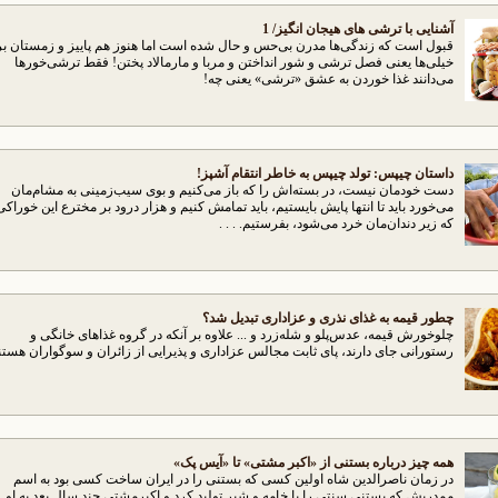
آشنایی با ترشی های هیجان انگیز/ 1
قبول است كه زندگی‌ها مدرن بی‌حس و حال شده است اما هنوز هم پاییز و زمستان بر
خیلی‌ها یعنی فصل ترشی و شور انداختن و مربا و مارمالاد پختن! فقط ترشی‌خورها
می‌دانند غذا خوردن به عشق «ترشی» یعنی چه!
داستان چیپس: تولد چیپس به خاطر انتقام آشپز!
دست خودمان نیست، در بسته‌اش را كه باز می‌كنیم و بوی سیب‌زمینی به مشام‌مان
می‌خورد باید تا انتها پایش بایستیم، باید تمامش كنیم و هزار درود بر مخترع این خوراكی
كه زیر دندان‌مان خرد می‌شود، بفرستیم. . . .
چطور قیمه به غذای نذری و عزاداری تبدیل شد؟
چلوخورش قیمه، عدس‌پلو و شله‌زرد و ... علاوه بر آنكه در گروه غذاهای خانگی و
رستورانی جای دارند، پای ثابت مجالس عزاداری و پذیرایی از زائران و سوگواران هستن
همه چیز درباره بستنی از «اکبر مشتی» تا «آیس پک»
در زمان ناصرالدین شاه اولین کسی که بستنی را در ایران ساخت کسی بود به اسم
ممدریش که بستنی سنتی را با خامه و شیر تولید کرد و اکبرمشتی چند سال بعد به او