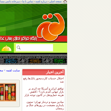
صفحه اصلی
-
درباره لقمه
-
تماس با ما
-
دبیرخانه دائمی مسا
م
ل
سایت لقمه
>
مجل
آخرین اخبار
اختلال خدمات کارت‌محور بانک‌ها رفع
شد
توافق ایران و آمریکا چه اثری بر
بازار جهانی گندم دارد؟ / کاهش
هزینه حمل‌ونقل در کانون توجه بازار
میادین میوه و تره‌بار تهران؛ ستون
پایداری معیشت در روزهای جنگ و
رمضان