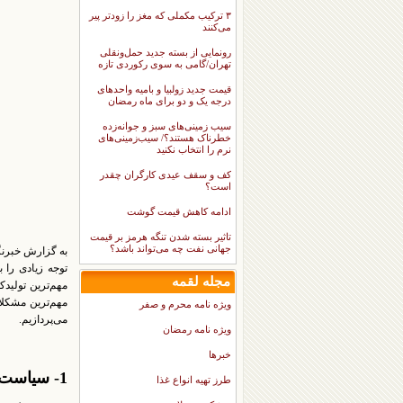
۳ ترکیب مکملی که مغز را زودتر پیر
می‌کنند
رونمایی از بسته جدید حمل‌ونقلی
تهران/گامی به سوی رکوردی تازه
قیمت جدید زولبیا و بامیه واحدهای
درجه یک و دو برای ماه رمضان
سیب زمینی‌های سبز و جوانه‌زده
خطرناک هستند؟/ سیب‌زمینی‌های
نرم را انتخاب نکنید
کف و سقف عیدی کارگران چقدر
است؟
ادامه کاهش قیمت گوشت
تاثیر بسته شدن تنگه هرمز بر قیمت
جهانی نفت چه می‌تواند باشد؟
به گزارش خبرنگ
توجه زیادی را ب
مجله لقمه
مهم‌ترین تولید
مهم‌ترین مشکلا
ویژه نامه محرم و صفر
می‌پردازیم.
ویژه نامه رمضان
خبرها
1- سیاست‌ها و تحریم‌ها:
طرز تهیه انواع غذا