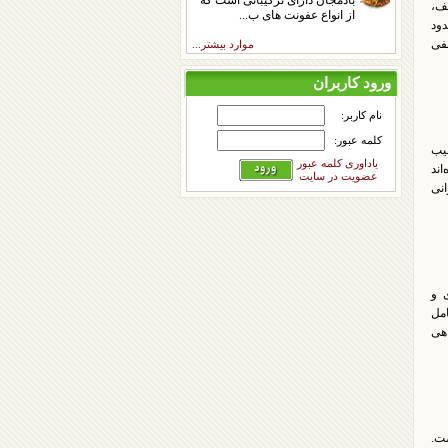
بادمجان دارای ترکیباتی است که
لف،
از انواع عفونت های ب...
دود
نفی
موارد بیشتر...
ورود کاربران
نام کاربر:
کلمه عبور:
قیب
یاداوری کلمه عبور
اند
عضویت در سایت
انی
 و
امل
اهی
ت.