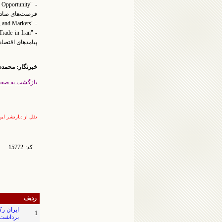
فرصت‌های صادرا
- "Saffron: History, Production, and Markets" - این تحقیق به تاریخچه و چالش‌های بازار زعفران اشاره دارد.
پیامدهای اقتصاد
خبرنگار: محمد
بازگشت به صف
نقل از :بازنشر ای
کد:
15772
ردیف
ایران رک
1
برداشت