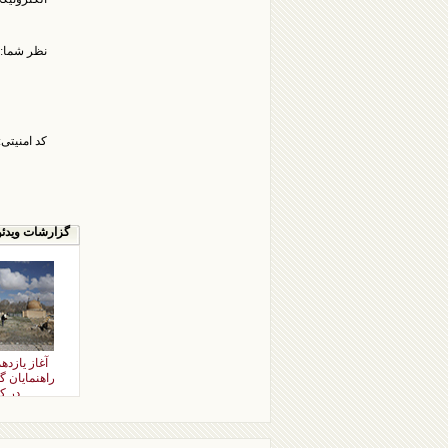
نظر شما:
کد امنیتی:
گزارشات ویدئو
آغاز یازد
راهنمایان 
در ک