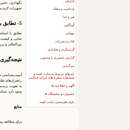
گزارش
نگهداری، ذخیره
تجهیزات لازم بر
یادداشت و مقاله
هنر و غذا
5- تطابق با استانداردهای بین‌المللی:
گوناگون
تطابق با استاند
مهمانی
غذایی و کیفیت د
کتاب و نشریات
بین‌المللی و ب
گردشگری و هتلداری
گزارش تصویری یا ویدئویی
نتیجه‌گیری
سرگرمی
خبرهای مربوط به سایت لقمه و
آسیب‌شناسی صاد
مسابقات سفره های ایرانی اسلامی
زعفران‌های تقلب
آگهی و اطلاعیه ها
به تقویت برندس
وجود دارد. شناس
جشنواره و نمایشگاه ها
نتایج نظرسنجی سایت لقمه
منابع
برای مطالعه بیشت