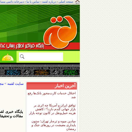
صفحه اصلی
-
درباره لقمه
-
تماس با ما
-
دبیرخانه دائمی مسا
م
ل
سایت لقمه
>
مجل
آخرین اخبار
اختلال خدمات کارت‌محور بانک‌ها رفع
شد
توافق ایران و آمریکا چه اثری بر
بازار جهانی گندم دارد؟ / کاهش
پایگاه خبری لق
هزینه حمل‌ونقل در کانون توجه بازار
مقالات و تحقیقات
میادین میوه و تره‌بار تهران؛ ستون
پایداری معیشت در روزهای جنگ و
رمضان