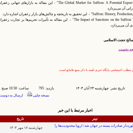
- "The Global Market for Saffron: A Potential Export Opportunity" - این مقاله به بازارهای جهانی 
تی آن می‌پردازد.
- "The Impact of Sanctions on the Saffron Trade in Iran" - این مقاله به تأثیرات تحریم‌ها بر تجارت زع
ی آن می‌پردازد.
صالح حجت الاسلامی
حه نخست
ن مطلب اختصاصی پایگاه خبری لقمه با ذکر منبع بلامانع است.
تاریخ نشر:
۱۴۰۳ چهارشنبه ۲۳ آبان
بازدید:
795
ساعت:
10:58 صبح
نسخه چاپی
ارسال به دوست
اخبار مرتبط با این خبر
تیتر
تاریخ
ورددار صادرات پسته در جهان شد؛ اروپا محدودیت‌ها را
۱۴۰۴ چهارشنبه ۱۷ مهر