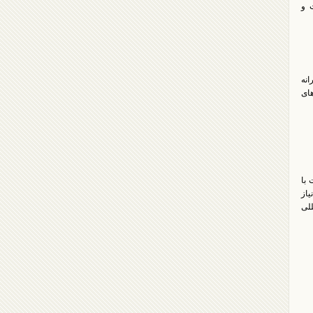
 و
انه
های
با
یاز
للی