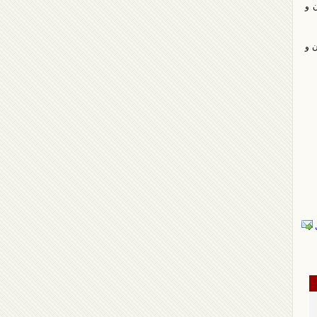
زعفران و
فران و