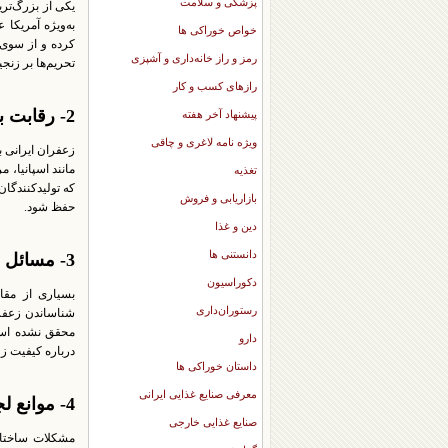
پزشکی و سلامت
یکی از بزرگ‌تر
به‌ویژه آمریکا 
خواص خوراکی ها
کرده و از سوی 
رمز و راز خانه‌داری و آشپزی
تحریم‌ها بر زنج
رازهای کسب و کار
2- رقابت با زعفران‌های تقلبی و کشورهای دیگر:
پیشنهاد آخر هفته
ویژه نامه لاغری و چاقی
زعفران ایرانی 
مانند اسپانیا، 
تغذیه
که تولیدکنندگان
بازاریابی و فروش
حفظ شود.
دین و غذا
دانستنی ها
3- مسائل بازاریابی و تبلیغات:
دکوراسیون
بسیاری از مقال
رستوران‌داری
شناساندن زعفرا
محقق نشده است. 
دارو
درباره کیفیت زع
داستان خوراکی ها
معرفی صنایع غذایی ایرانی
4- موانع لجستیکی و زیرساخت‌ها:
صنایع غذایی خارجی
مشکلات ساختاری