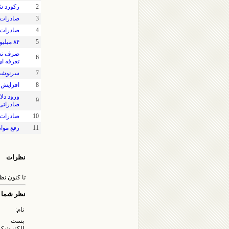
2
رکورد ش
3
صادرات 
4
صادرات ت
5
۸۴ میلیون دلار داروی تولید شرکت‌های ایرانی به ۴۰ کشور صادر شد
صرف نظر 
6
تعرفه ای
7
سرنوشت 
8
افزایش ۳۰درصدی صادرات آبزیان نسبت به سال ۰۲
ورود دلا
9
صادراتی
10
صادرات 
11
رفع موان
نظرات
تا کنون ن
نظر شما
نام:
پست
الکترونیک