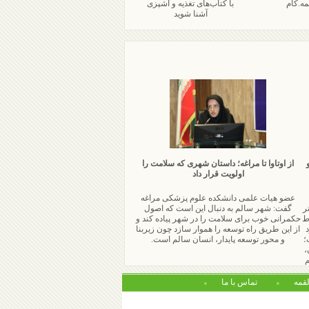
مه.کام
با کتاب‌های تغذیه و آشپزی
آشنا شوید
از اوتاوا تا مراغه؛ داستان شهری که سلامت را
اولویت قرار داد
عضو هیات علمی دانشکده علوم پزشکی مراغه
ر
گفت: شهر سالم به دنبال این است که اصول
ط
حکمرانی خوب برای سلامت را در شهر پیاده کند و
د
از این طریق راه توسعه را هموار سازد چون زیربنا
؛
و محور توسعه پایدار، انسان سالم است.
،
م
لقمه
تماس با ما