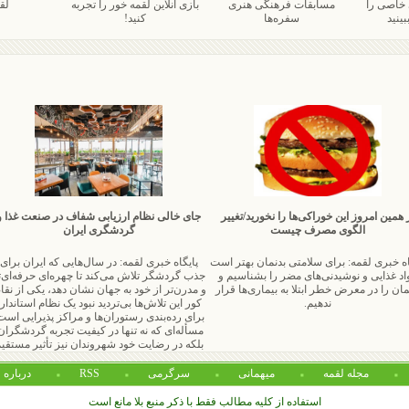
 خاصی را
مسابقات فرهنگی هنری
بازی آنلاین لقمه خور را تجربه
لق
بینید
سفره‌ها
کنید!
 همین امروز این خوراکی‌ها را نخورید/تغییر
جای خالی نظام ارزیابی شفاف در صنعت غذا و
الگوی مصرف چیست
گردشگری ایران
اه خبری لقمه: برای سلامتی بدنمان بهتر است
پایگاه خبری لقمه: در سال‌هایی که ایران برای
اد غذایی و نوشیدنی‌های مضر را بشناسیم و
جذب گردشگر تلاش می‌کند تا چهره‌ای حرفه‌ای‌ت
مان را در معرض خطر ابتلا به بیماری‌ها قرار
و مدرن‌تر از خود به جهان نشان دهد، یکی از نقا
ندهیم.
کور این تلاش‌ها بی‌تردید نبود یک نظام استاندار
برای رده‌بندی رستوران‌ها و مراکز پذیرایی است
مسأله‌ای که نه تنها در کیفیت تجربه گردشگران
بلکه در رضایت خود شهروندان نیز تأثیر مستقی
دارد.
مجله لقمه
میهمانی
سرگرمی
RSS
درباره 
استفاده از کلیه مطالب فقط با ذکر منبع بلا مانع است