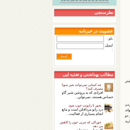
نظرسنجی
عضویت در خبرنامه
نام :
ایمیل
:
مطالب بهداشتی و تغذیه ایی
شتر
چه کسانی نمی‌توانند شیر سویا
مصرف کنند؟
افرادی که به پروتئین شیر گاو
حساس هستند، نمی‌توانن...
دن
بخور تا زانویت خوب شود
درد زانو مردافكن است و مانع
اند
انجام بسیاری از فعالیت...
دو
رید
خوراکی که چربی خون را کاهش
می دهد