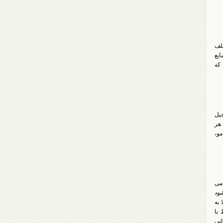
تلف
ایع
 که
جیل
 هر
مو،
 می
شود
بتلا به
با
ن حیوانی