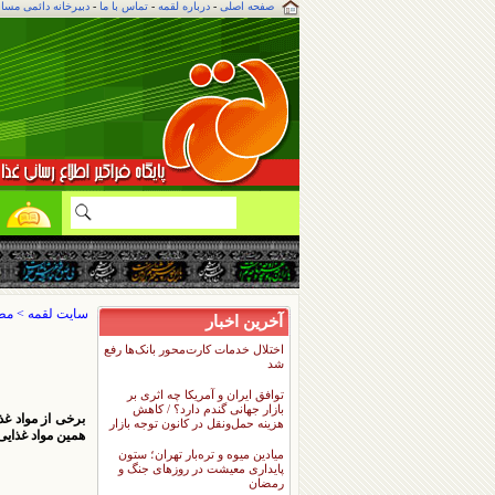
صفحه اصلی
-
درباره لقمه
-
تماس با ما
-
دبیرخانه دائمی مسا
م
ل
سایت لقمه
>
مطا
آخرین اخبار
اختلال خدمات کارت‌محور بانک‌ها رفع
شد
توافق ایران و آمریکا چه اثری بر
بازار جهانی گندم دارد؟ / کاهش
برخی از مواد غذ
هزینه حمل‌ونقل در کانون توجه بازار
همین مواد غذای
میادین میوه و تره‌بار تهران؛ ستون
پایداری معیشت در روزهای جنگ و
رمضان