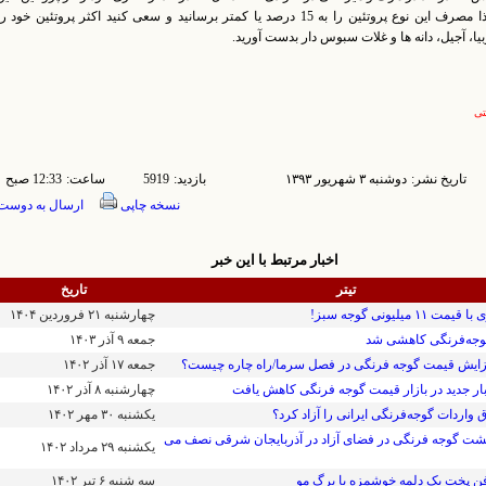
بدست آوردند لذا مصرف این نوع پروتئین را به 15 درصد یا کمتر برسانید و سعی کنید اکثر پروتئین خود 
بیا، آجیل، دانه ها و غلات سبوس دار بدست آورید.
تی
تاریخ نشر:
۱۳۹۳ دوشنبه ۳ شهريور
بازدید:
5919
ساعت:
12:33 صبح
نسخه چاپی
ارسال به دوست
اخبار مرتبط با این خبر
تیتر
تاریخ
 ۱۱ میلیونی گوجه سبز!
۱۴۰۴ چهارشنبه ۲۱ فروردين
جه‌فرنگی کاهشی شد
۱۴۰۳ جمعه ۹ آذر
فزایش قیمت گوجه فرنگی در فصل سرما/راه چاره چیست؟
۱۴۰۲ جمعه ۱۷ آذر
 بار جدید در بازار قیمت گوجه فرنگی کاهش یافت
۱۴۰۲ چهارشنبه ۸ آذر
 واردات گوجه‌فرنگی ایرانی را آزاد کرد؟
۱۴۰۲ يکشنبه ۳۰ مهر
 گوجه فرنگی در فضای آزاد در آذربایجان شرقی نصف می
۱۴۰۲ يکشنبه ۲۹ مرداد
ن پخت یک دلمه خوشمزه با برگ مو
۱۴۰۲ سه شنبه ۶ تير