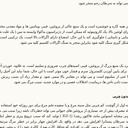
ی تواند به سرطان رحم منجر شود.
 همه کاره و خوشمزه است و یک منبع عالی از پروتئین، فیبر، ویتامین ها و مواد معدنی مخ
ی لوتئین بالا، یک کاروتینوئید که ممکن است از دژنراسیون ماکولا وابسته به سن ( یک علت ش
ایی و نابینایی ) جلوگیری کند با این حال، اسفناج دارای اگزالات بالا است، یک ترکیبی است
کل گیری سنگ کلیه شود بنابراین منجر به سنگ اگزالات کلسیم کلیه می شود.
ترد یک منبع بزرگ از پروتئین، فیبر، اسیدهای چرب ضروری و سلنیم است. به علاوه، خوردن آ
برای پایین آوردن کلسترول سرم و فشار خون موثر است با این حال، شما نباید این آجیل را
ا غنی از سلنیوم است و می تواند در مقادیر بالا سمی شود. و مقدار زیاد آن سبب ریزش 
دست دادن ناخن ها، درماتیت، اختلالات عصبی و در موارد شدید، سبب مرگ می شود.
 بدون چربی
ه اول از گوشت کم چربی مثل سینه مرغ و یا سفیده تخم مرغ برای دوز روزانه خود استفاده
ید که مصرف بیش از حد بسیاری از پروتئین های حیوانی می تواند خطرناک باشد زیرا سبب می 
بدن شما هورمونی مشابه انسولین مانند فاکتور رشد1 (IGF-1 ) تولید کند که سبب ترویج پیری و خطر ا
 سرطان پستانرا افزایش می دهد در واقع، یک افزایش چهار برابر در خطر مرگ مرتبط 
سرطان و افزایش 75 درصد در مرگ و میر کلی در افرادی که حداقل 20 درصد از کالری خود را از پروتئی