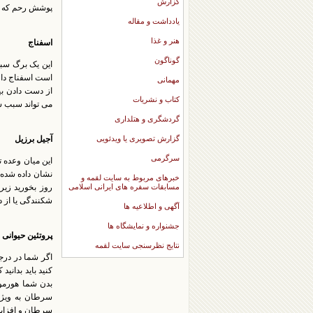
گزارش
پوشش رحم که م
یادداشت و مقاله
هنر و غذا
اسفناج
گوناگون
این یک برگ سبز
است اسفناج دارا
مهمانی
از دست دادن بین
کتاب و نشریات
می تواند سبب ش
گردشگری و هتلداری
گزارش تصویری یا ویدئویی
آجیل برزیل
سرگرمی
این میان وعده 
نشان داده شده 
خبرهای مربوط به سایت لقمه و
مسابقات سفره های ایرانی اسلامی
روز بخورید زیر
شکنندگی یا از 
آگهی و اطلاعیه ها
جشنواره و نمایشگاه ها
پروتئین حیوانی
نتایج نظرسنجی سایت لقمه
اگر شما در درج
کنید باید بدان
سرطان به ویژه