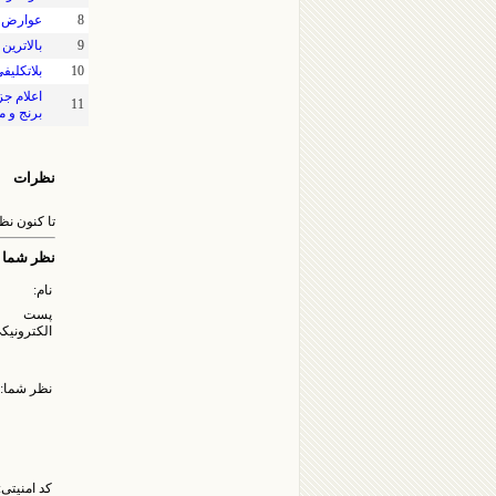
8
عوارض ص
9
بالاترین
10
بلاتکلیف
اعلام جز
11
برنج و م
نظرات
تا کنون ن
نظر شما
نام:
پست
الکترونیک
نظر شما:
کد امنیتی: