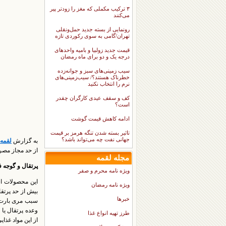
۳ ترکیب مکملی که مغز را زودتر پیر
می‌کنند
رونمایی از بسته جدید حمل‌ونقلی
تهران/گامی به سوی رکوردی تازه
قیمت جدید زولبیا و بامیه واحدهای
درجه یک و دو برای ماه رمضان
سیب زمینی‌های سبز و جوانه‌زده
خطرناک هستند؟/ سیب‌زمینی‌های
نرم را انتخاب نکنید
کف و سقف عیدی کارگران چقدر
است؟
ادامه کاهش قیمت گوشت
تاثیر بسته شدن تنگه هرمز بر قیمت
جهانی نفت چه می‌تواند باشد؟
به گزارش
لقمه
از حد مجاز مصر
مجله لقمه
پرتقال و گوجه 
ویژه نامه محرم و صفر
این محصولات ا
ویژه نامه رمضان
بیش از حد پرتق
خبرها
سبب مری بارت،
وعده پرتقال یا
طرز تهیه انواع غذا
از این مواد غذای