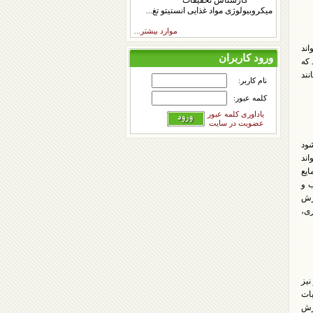
کارشناس تحقیقات
میکروبیولوژی مواد غذایی انستیتو تغ...
موارد بیشتر...
اند
ورود کاربران
 که
نند
نام کاربر:
کلمه عبور:
یاداوری کلمه عبور
عضویت در سایت
ود
ند
) آب یا هر مایع
ب و
رزش
ری،
نیز
بات
ترش