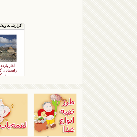
گزارشات ویدئو
آغاز یازد
راهنمایان 
در ک