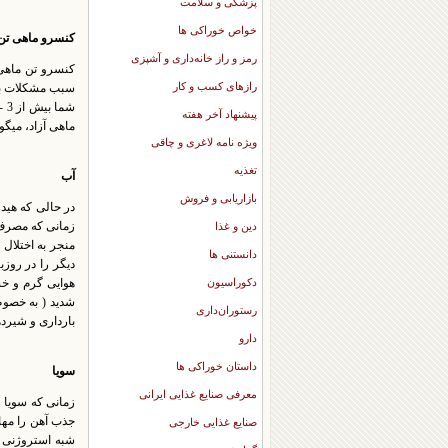
پزشکی و سلامت
خواص خوراکی ها
کنسرو ماهی تن
رمز و راز خانه‌داری و آشپزی
کنسرو تن ماهی 
رازهای کسب و کار
سبب مشکلات بین
پیشنهاد آخر هفته
ماهی آزاد، میگو
ویژه نامه لاغری و چاقی
تغذیه
آب
بازاریابی و فروش
در حالی که هی
زمانی که مصرف 
دین و غذا
دانستنی ها
دیگر را در روز
دکوراسیون
هوایی گرم و خش
شدید ( به خصوص 
رستوران‌داری
بارداری و شیرده
دارو
داستان خوراکی ها
سویا
معرفی صنایع غذایی ایرانی
زمانی که سویا 
جذب آهن را مها
صنایع غذایی خارجی
شبه استروژنی (