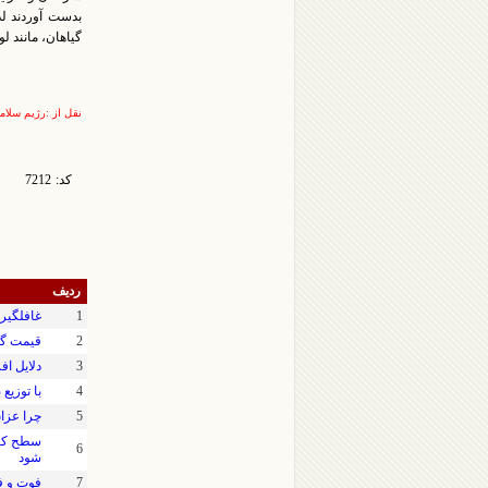
گیاهان، مانند لو
نقل از :رژیم سلام
کد:
7212
ردیف
1
غافلگیری با قیمت
2
قیمت گو
3
دلایل ا
4
با توزیع
5
چرا عزاق
سطح کشت
6
شود
7
فوت و ف