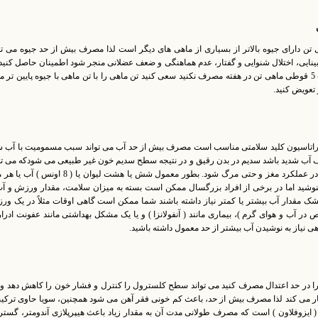
تن دارای جیوه بالاتر از بسیاری از ماهی های دیگر است لذا مصرف بیش از حد جیوه می تو
ایی، اختلال شنوایی و گفتار، عدم هماهنگی و ضعف عضلانی منجر شود اطمینان حاصل کنید
شما بیش از 3 - 5 قوطی ماهی تن در هفته مصرف نکنید سعی کنید تن ماهی را با تن ماهی با جیوه پایین تر ما
 تعویض کنید.
دراتاسیون کلید سلامتی مناسب است مصرف بیش از حد آب می تواند سبب مسمومیت با آب ش
آب شدید باشد سدیم در بدن رقیق و در نتیجه سطح سدیم خون غیر طبیعی می شودکه می توا
منجر به اختلال در عملکرد مغز و حتی مرگ شود. بطور معمول شش یا هشت لیوان یا ( 8 اونس 
بنوشید اما در برخی از افراد بزرگسال ممکن است بسته به میزان سلامت، مقدار ورزش و آ
ک مقدار آب بیشتر یا کمتر نیاز داشته باشند شما ممکن است گاهی اوقات مثلاً در یک و
در آب و هوای گرم )، بیماری مانند ( آنفولانزا ) و یا یک مشکل بهداشتی مانند عفونت ادرا
ی نیاز به نوشیدن آب بیشتر از حد معمول داشته باشید.
را در حد اعتدال مصرف کنید می تواند سطح کلسترول را کنترل و فشار خون را کاهش دهد و 
ر می کند لذا مصرف بیش از حد، باعث کم خونی فقر آهن می شود همچنین، سویا حاوی ترکی
 ایزوفلاون ) است که مصرف طولانی مدت آن به مقدار زیاد باعث هیپرپلازی آندومتر، گس